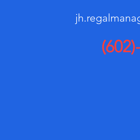
jh.regalman
(602)